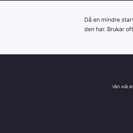
Då en mindre start
den har. Brukar oft
Vårt mål ä