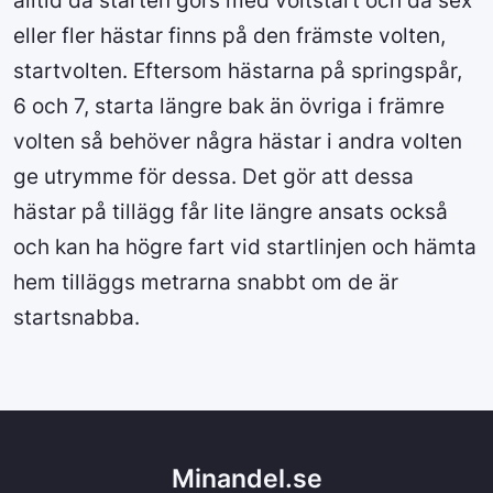
alltid då starten görs med voltstart och då sex
eller fler hästar finns på den främste volten,
startvolten. Eftersom hästarna på springspår,
6 och 7, starta längre bak än övriga i främre
volten så behöver några hästar i andra volten
ge utrymme för dessa. Det gör att dessa
hästar på tillägg får lite längre ansats också
och kan ha högre fart vid startlinjen och hämta
hem tilläggs metrarna snabbt om de är
startsnabba.
Minandel.se