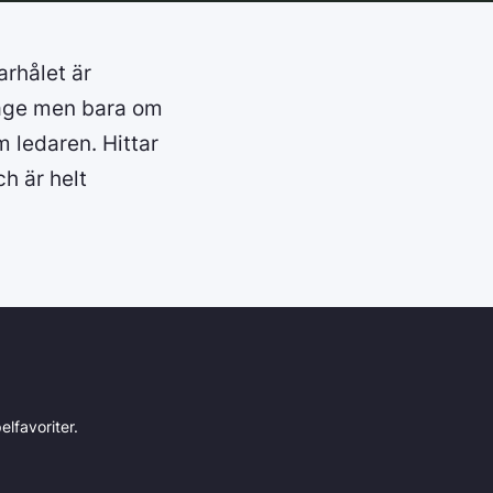
arhålet är
läge men bara om
m ledaren. Hittar
h är helt
lfavoriter.