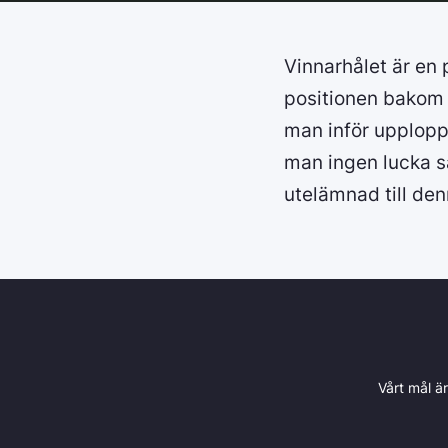
Vinnarhålet är en 
positionen bakom 
man inför upploppe
man ingen lucka så
utelämnad till den
Vårt mål ä