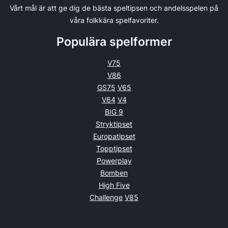
Vårt mål är att ge dig de bästa speltipsen och andelsspelen på
våra folkkära spelfavoriter.
Populära spelformer
V75
V86
GS75
V65
V64
V4
BIG 9
Stryktipset
Europatipset
Topptipset
Powerplay
Bomben
High Five
Challenge
V85