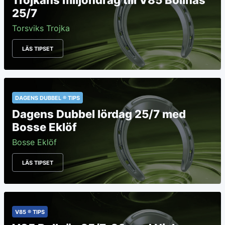
Trojkans miljondrag till V85 Bollnäs
25/7
Torsviks Trojka
LÄS TIPSET
DAGENS DUBBEL ® TIPS
Dagens Dubbel lördag 25/7 med
Bosse Eklöf
Bosse Eklöf
LÄS TIPSET
V85 ® TIPS