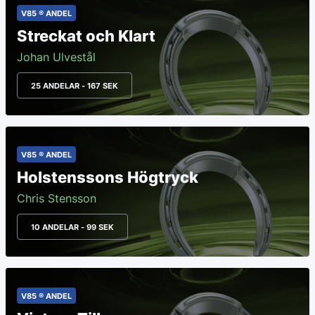
V85 ® ANDEL
Streckat och Klart
Johan Ulvestål
25 ANDELAR - 167 SEK
V85 ® ANDEL
Holstenssons Högtryck
Chris Stensson
10 ANDELAR - 99 SEK
V85 ® ANDEL