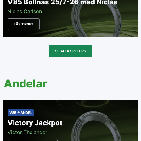
V85 Bollnäs 25/7-26 med Niclas
Niclas Carlson
LÄS TIPSET
SE ALLA SPELTIPS
Andelar
V85 ® ANDEL
Victory Jackpot
Victor Thelander