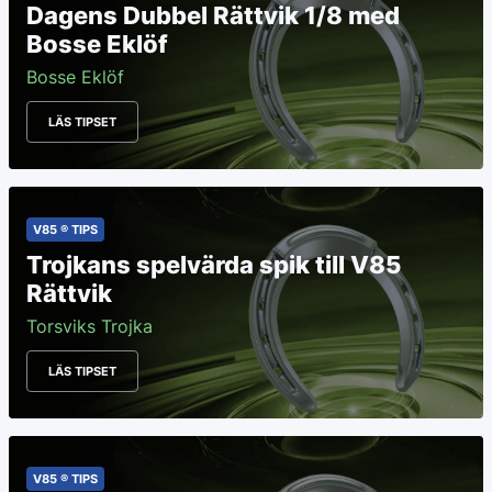
Dagens Dubbel Rättvik 1/8 med
Bosse Eklöf
Bosse Eklöf
LÄS TIPSET
V85 ® TIPS
Trojkans spelvärda spik till V85
Rättvik
Torsviks Trojka
LÄS TIPSET
V85 ® TIPS