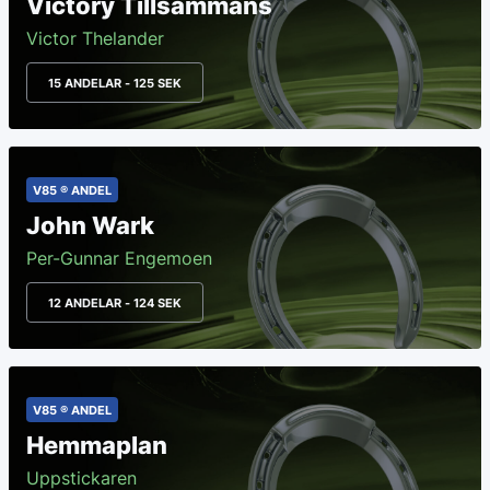
Victory Tillsammans
Victor Thelander
15 ANDELAR - 125 SEK
V85 ® ANDEL
John Wark
Per-Gunnar Engemoen
12 ANDELAR - 124 SEK
V85 ® ANDEL
Hemmaplan
Uppstickaren