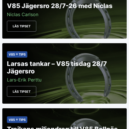
V85 Jägersro 28/7-26 med Niclas
Niclas Carlson
LÄS TIPSET
V85 ® TIPS
Larsas tankar – V85 tisdag 28/7
Jägersro
Lars-Erik Perttu
LÄS TIPSET
V85 ® TIPS