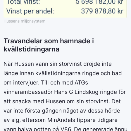
Hussens miljonsystem
Travandelar som hamnade i
kvällstidningarna
När Hussen vann sin storvinst dröjde inte
länge innan kvällstidningarna ringde och bad
om intervjuer. Till och med ATGs
vinnarambassadör Hans G Lindskog ringde för
att snacka med Hussen om sin storvinst. Det
var inte första gången något av dessa hörde
av sig, eftersom MinAndels tippare tidigare
vann halva potten på V86. De genererade ännu