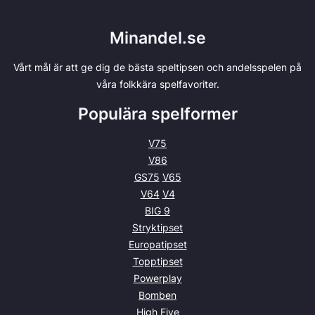
Minandel.se
Vårt mål är att ge dig de bästa speltipsen och andelsspelen på
våra folkkära spelfavoriter.
Populära spelformer
V75
V86
GS75
V65
V64
V4
BIG 9
Stryktipset
Europatipset
Topptipset
Powerplay
Bomben
High Five