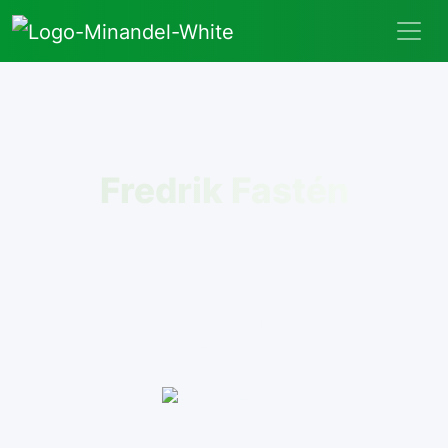
"Faras"
Fredrik Fastén
Lag:
Bergsåker
Högsta vinst:
338999 kr
Förebild:
Per Lennartsson
Favorit spelform:
V75
Intresse:
Entreprenörskap