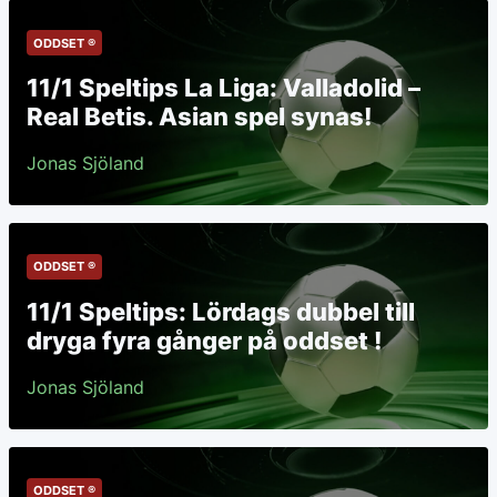
ODDSET ®
11/1 Speltips La Liga: Valladolid –
Real Betis. Asian spel synas!
Jonas Sjöland
ODDSET ®
11/1 Speltips: Lördags dubbel till
dryga fyra gånger på oddset !
Jonas Sjöland
ODDSET ®