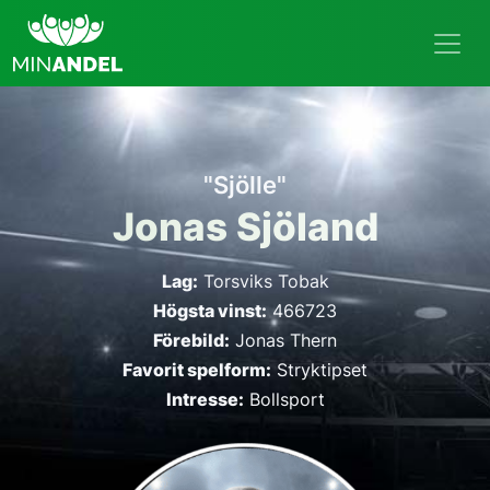
"Sjölle"
Jonas Sjöland
Lag:
Torsviks Tobak
Högsta vinst:
466723
Förebild:
Jonas Thern
Favorit spelform:
Stryktipset
Intresse:
Bollsport