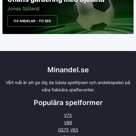
Jonas Sjöland
113 ANDELAR - 113 SEK
Minandel.se
Vårt mål är att ge dig de bästa speltipsen och andelsspelen på
våra folkkära spelfavoriter.
Populära spelformer
V75
V86
GS75
V65