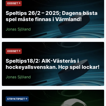
ODDSET ®
Speltips 26/2 – 2025; Dagens bästa
spel måste finnas i Värmland!
Jonas Sjöland
ODDSET ®
Speltips18/2: AIK-Västerås i
hockeyallsvenskan. Hcp spel lockar!
Jonas Sjöland
STRYKTIPSET ®