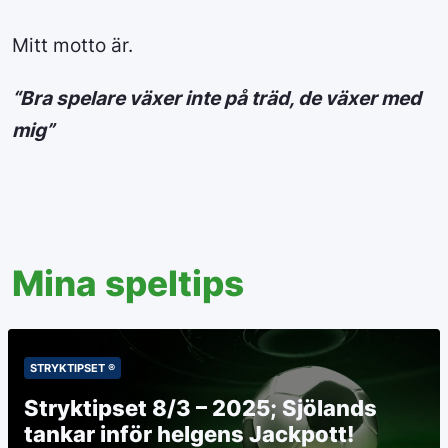
Mitt motto är.
“Bra
spelare växer inte på träd, de växer med
mig”
Mina speltips
STRYKTIPSET ®
Stryktipset 8/3 – 2025; Sjölands
tankar inför helgens Jackpott!