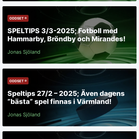
ODDSET ®
SPELTIPS 3/3-2025; Fotboll med
Hammarby, Bröndby och Mirandes!
Jonas Sjöland
ODDSET ®
Speltips 27/2 – 2025; Även dagens
”bästa” spel finnas i Värmland!
Jonas Sjöland