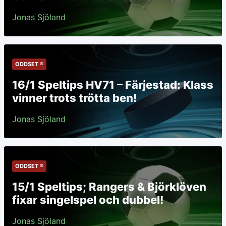
Jonas Sjöland
ODDSET ®
16/1 Speltips HV71 – Färjestad: Klass
vinner trots trötta ben!
Jonas Sjöland
ODDSET ®
15/1 Speltips; Rangers & Björklöven
fixar singelspel och dubbel!
Jonas Sjöland