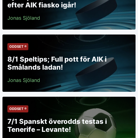
efter AIK fiasko igår!
Jonas Sjöland
ODDSET ®
8/1 Speltips; Full pott för AIK i
Smålands ladan!
Jonas Sjöland
ODDSET ®
7/1 Spanskt överodds testas i
Tenerife – Levante!