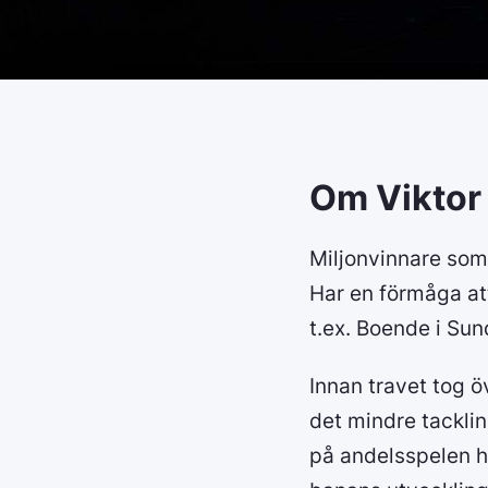
Om Viktor
Miljonvinnare som 
Har en förmåga att
t.ex. Boende i S
Innan travet tog ö
det mindre tackli
på andelsspelen h