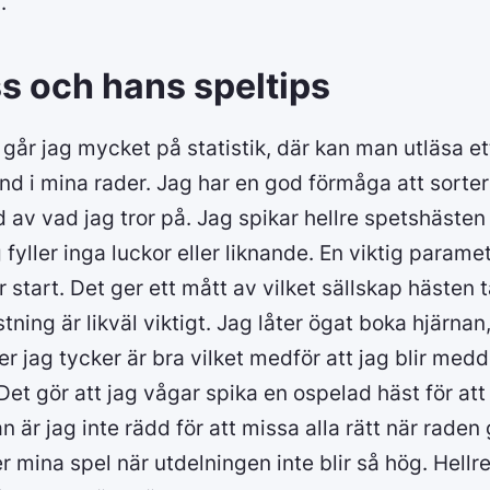
.
s och hans speltips
 går jag mycket på statistik, där kan man utläsa e
d i mina rader. Jag har en god förmåga att sorter
 av vad jag tror på. Jag spikar hellre spetshästen
 fyller inga luckor eller liknande. En viktig parame
 start. Det ger ett mått av vilket sällskap hästen tä
tning är likväl viktigt. Jag låter ögat boka hjärnan,
er jag tycker är bra vilket medför att jag blir med
 Det gör att jag vågar spika en ospelad häst för att
 är jag inte rädd för att missa alla rätt när raden g
er mina spel när utdelningen inte blir så hög. Hellr