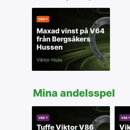
V64 ®
Maxad vinst på V64
från Bergsåkers
Hussen
Viktor Huss
Mina andelsspel
V86 ®
V86 
Tuffe Viktor V86
Vi