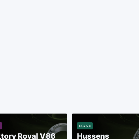
®
GS75 ®
ktory Royal V86
Hussens