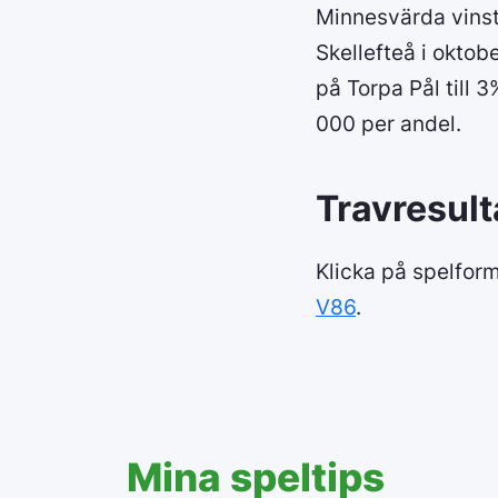
Minnesvärda vinste
Skellefteå i oktob
på Torpa Pål till 3
000 per andel.
Travresult
Klicka på spelform
V86
.
Mina speltips