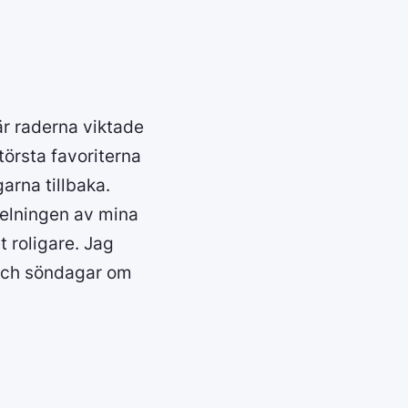
 är raderna viktade
törsta favoriterna
arna tillbaka.
delningen av mina
t roligare. Jag
 och söndagar om