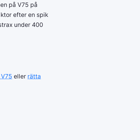
sten på V75 på
ktor efter en spik
v strax under 400
r V75
eller
rätta