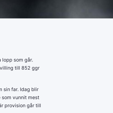
ta lopp som går.
illing till 852 ggr
sin far. Idag blir
e som vunnit mest
r provision går till