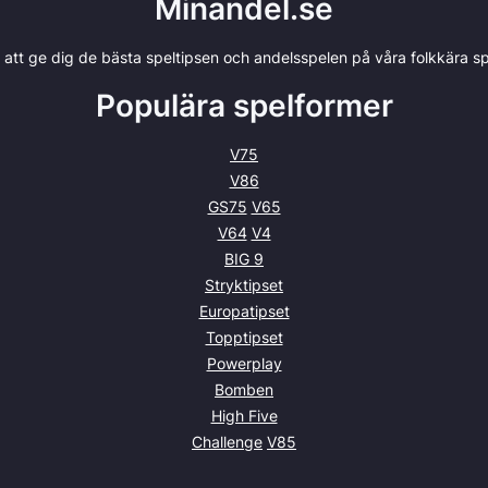
Minandel.se
r att ge dig de bästa speltipsen och andelsspelen på våra folkkära spe
Populära spelformer
V75
V86
GS75
V65
V64
V4
BIG 9
Stryktipset
Europatipset
Topptipset
Powerplay
Bomben
High Five
Challenge
V85