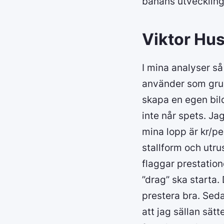
banans utveckling
Viktor Hus
I mina analyser så
använder som grun
skapa en egen bild
inte når spets. Jag
mina lopp är kr/per
stallform och utrus
flaggar prestation
”drag” ska starta.
prestera bra. Sedan
att jag sällan sätt