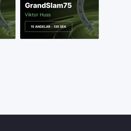
GrandSlam75
Viktor Huss
15 ANDELAR - 135 SEK