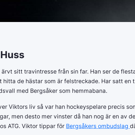
 Huss
ärvt sitt travintresse från sin far. Han ser de fles
 hitta de hästar som är felstreckade. Har satt en tv
undsvall med Bergsåker som hemmabana.
ver Viktors liv så var han hockeyspelare precis som 
ngar, men desto mer vinster då han nog är en av d
os ATG. Viktor tippar för
Bergsåkers ombudslag
dä