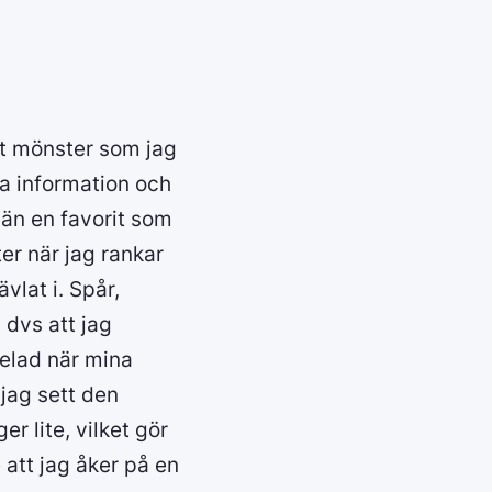
tt mönster som jag
a information och
 än en favorit som
ter när jag rankar
vlat i. Spår,
 dvs att jag
delad när mina
 jag sett den
er lite, vilket gör
e att jag åker på en