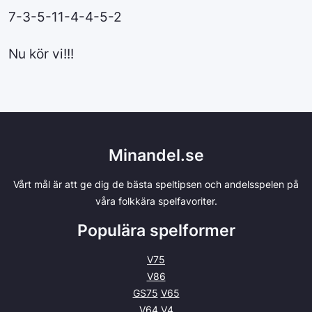
7-3-5-11-4-4-5-2
Nu kör vi!!!
Minandel.se
Vårt mål är att ge dig de bästa speltipsen och andelsspelen på
våra folkkära spelfavoriter.
Populära spelformer
V75
V86
GS75
V65
V64
V4