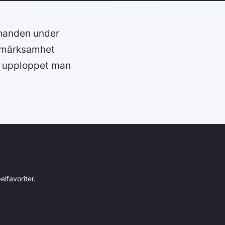
 handen under
uppmärksamhet
er upploppet man
lfavoriter.