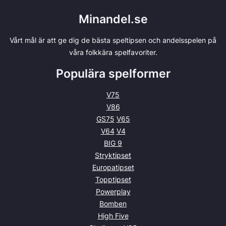
Minandel.se
Vårt mål är att ge dig de bästa speltipsen och andelsspelen på
våra folkkära spelfavoriter.
Populära spelformer
V75
V86
GS75
V65
V64
V4
BIG 9
Stryktipset
Europatipset
Topptipset
Powerplay
Bomben
High Five