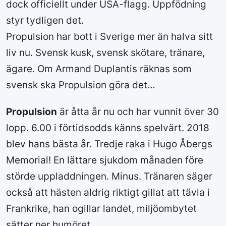
dock officiellt under USA-flagg. Uppfödning
styr tydligen det.
Propulsion har bott i Sverige mer än halva sitt
liv nu. Svensk kusk, svensk skötare, tränare,
ägare. Om Armand Duplantis räknas som
svensk ska Propulsion göra det…
Propulsion
är åtta år nu och har vunnit över 30
lopp. 6.00 i förtidsodds känns spelvärt. 2018
blev hans bästa år. Tredje raka i Hugo Åbergs
Memorial! En lättare sjukdom månaden före
störde uppladdningen. Minus. Tränaren säger
också att hästen aldrig riktigt gillat att tävla i
Frankrike, han ogillar landet, miljöombytet
sätter ner humöret.