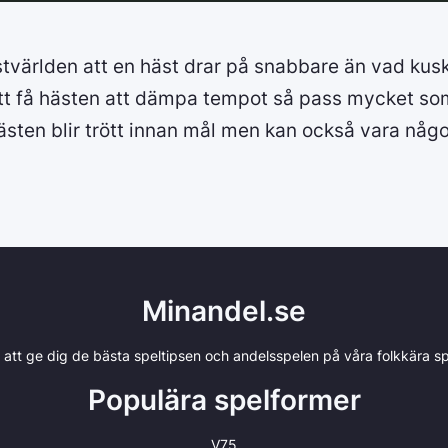
stvärlden att en häst drar på snabbare än vad kusk
att få hästen att dämpa tempot så pass mycket som
t hästen blir trött innan mål men kan också vara någ
Minandel.se
r att ge dig de bästa speltipsen och andelsspelen på våra folkkära spe
Populära spelformer
V75