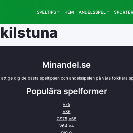
SPELTIPS
HEM
ANDELSSPEL
SPORTE
kilstuna
Minandel.se
r att ge dig de bästa speltipsen och andelsspelen på våra folkkära spe
Populära spelformer
V75
V86
GS75
V65
V64
V4
BIG 9