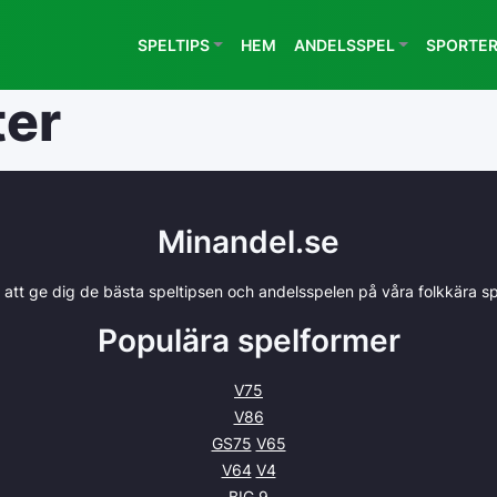
SPELTIPS
HEM
ANDELSSPEL
SPORTE
ter
Minandel.se
r att ge dig de bästa speltipsen och andelsspelen på våra folkkära spe
Populära spelformer
V75
V86
GS75
V65
V64
V4
BIG 9