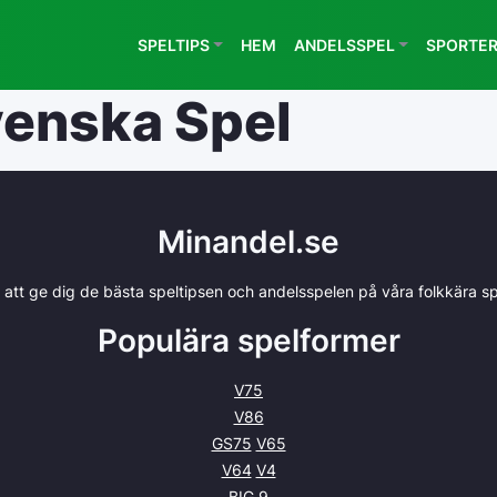
SPELTIPS
HEM
ANDELSSPEL
SPORTE
enska Spel
Minandel.se
r att ge dig de bästa speltipsen och andelsspelen på våra folkkära spe
Populära spelformer
V75
V86
GS75
V65
V64
V4
BIG 9