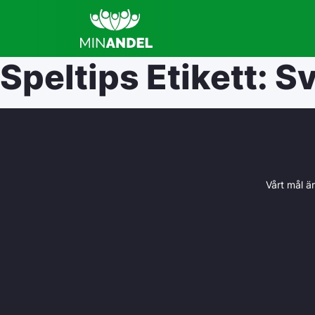
Speltips Etikett:
Sv
Vårt mål ä