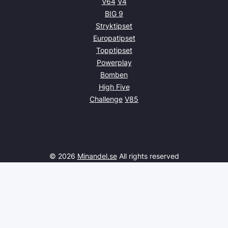
V64
V4
BIG 9
Stryktipset
Europatipset
Topptipset
Powerplay
Bomben
High Five
Challenge
V85
© 2026
Minandel.se
All rights reserved