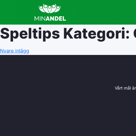
Speltips Kategori:
Inläggsnavigering
Nyare inlägg
Vårt mål ä