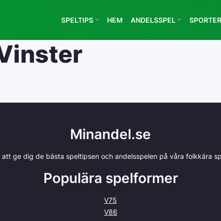
SPELTIPS
HEM
ANDELSSPEL
SPORTE
Vinster
Minandel.se
r att ge dig de bästa speltipsen och andelsspelen på våra folkkära spe
Populära spelformer
V75
V86