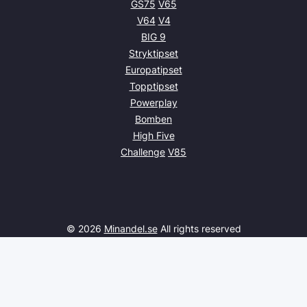
GS75
V65
V64
V4
BIG 9
Stryktipset
Europatipset
Topptipset
Powerplay
Bomben
High Five
Challenge
V85
© 2026
Minandel.se
All rights reserved