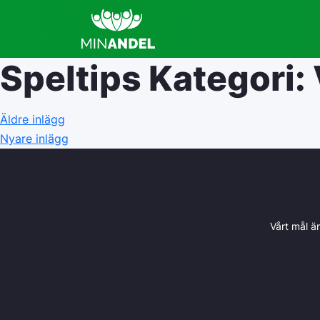
Speltips Kategori:
Inläggsnavigering
Äldre inlägg
Nyare inlägg
Vårt mål ä