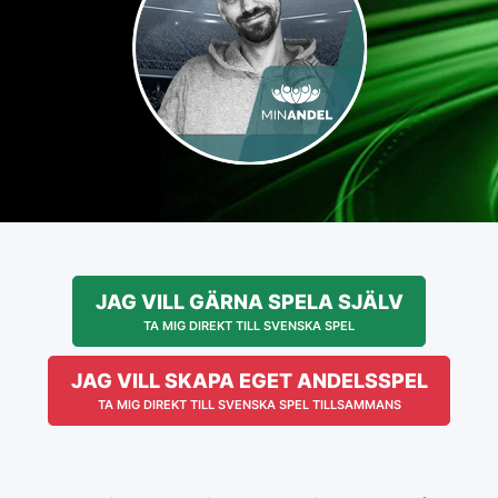
JAG VILL GÄRNA SPELA SJÄLV
TA MIG DIREKT TILL SVENSKA SPEL
JAG VILL SKAPA EGET ANDELSSPEL
TA MIG DIREKT TILL SVENSKA SPEL TILLSAMMANS