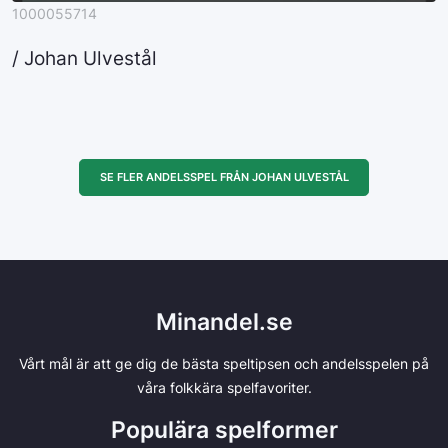
1000055714
/ Johan Ulvestål
SE FLER ANDELSSPEL FRÅN JOHAN ULVESTÅL
Minandel.se
Vårt mål är att ge dig de bästa speltipsen och andelsspelen på
våra folkkära spelfavoriter.
Populära spelformer