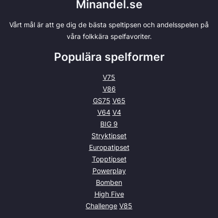
Minandel.se
Vårt mål är att ge dig de bästa speltipsen och andelsspelen på
våra folkkära spelfavoriter.
Populära spelformer
V75
V86
GS75
V65
V64
V4
BIG 9
Stryktipset
Europatipset
Topptipset
Powerplay
Bomben
High Five
Challenge
V85