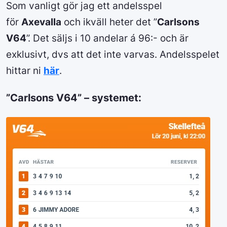
Som vanligt gör jag ett andelsspel
för
Axevalla
och ikväll heter det ”
Carlsons
V64
”. Det säljs i 10 andelar á 96:- och är
exklusivt, dvs att det inte varvas. Andelsspelet
hittar ni
här
.
”Carlsons V64” – systemet: