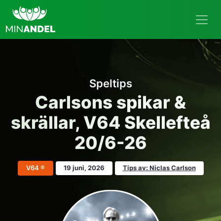
Speltips
Carlsons spikar &
skrällar, V64 Skellefteå
20/6-26
V64 ®
19 juni, 2026
Tips av: Niclas Carlson