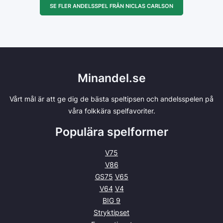
SE FLER ANDELSSPEL FRÅN NICLAS CARLSON
Minandel.se
Vårt mål är att ge dig de bästa speltipsen och andelsspelen på
våra folkkära spelfavoriter.
Populära spelformer
V75
V86
GS75
V65
V64
V4
BIG 9
Stryktipset