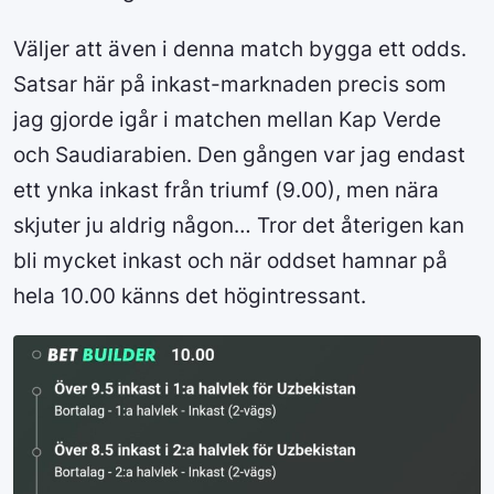
Väljer att även i denna match bygga ett odds.
Satsar här på inkast-marknaden precis som
jag gjorde igår i matchen mellan Kap Verde
och Saudiarabien. Den gången var jag endast
ett ynka inkast från triumf (9.00), men nära
skjuter ju aldrig någon… Tror det återigen kan
bli mycket inkast och när oddset hamnar på
hela 10.00 känns det högintressant.