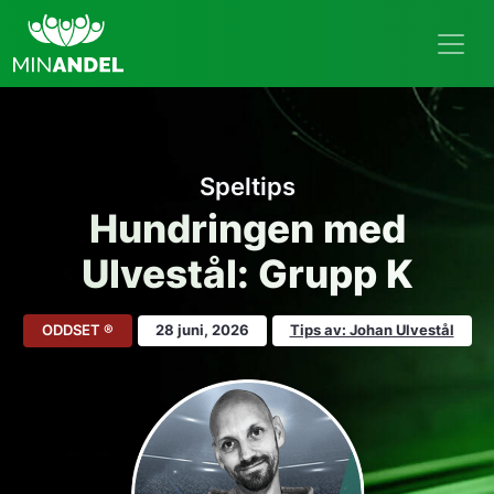
Speltips
Hundringen med
Ulvestål: Grupp K
ODDSET ®
28 juni, 2026
Tips av: Johan Ulvestål