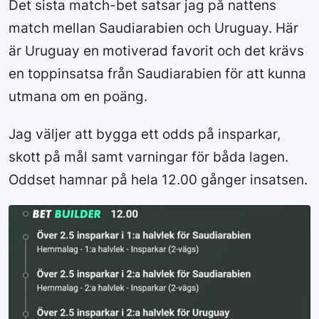
Det sista match-bet satsar jag på nattens
match mellan Saudiarabien och Uruguay. Här
är Uruguay en motiverad favorit och det krävs
en toppinsatsa från Saudiarabien för att kunna
utmana om en poäng.
Jag väljer att bygga ett odds på insparkar,
skott på mål samt varningar för båda lagen.
Oddset hamnar på hela 12.00 gånger insatsen.