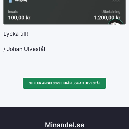
Lycka till!
/ Johan Ulvestål
SE FLER ANDELSSPEL FRÅN JOHAN ULVESTÅL
Minandel.se