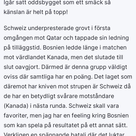
Igår satt oddsbygget som ett smäck så
känslan är helt på topp!
Schweiz underpresterade grovt i första
omgången mot Qatar och tappade sin ledning
på tilläggstid. Bosnien ledde länge i matchen
mot värdlandet Kanada, men det slutade till
slut oavgjort. Därmed är denna grupp väldigt
oviss där samtliga har en poäng. Det laget som
däremot har kniven mot strupen är Schweiz då
de har en betydligt svårare motståndare
(Kanada) i nästa runda. Schweiz skall vara
favoriter, men jag har en feeling kring Bosnien
som kan spela på resultatet på ett annat sätt.
Verkligen en spännande batalj där det luktar