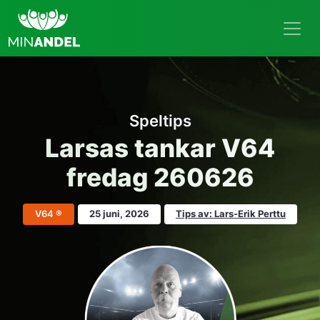
Speltips
Larsas tankar V64
fredag 260626
V64 ®
25 juni, 2026
Tips av: Lars-Erik Perttu