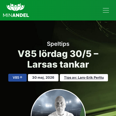
Speltips
V85 lördag 30/5 –
Larsas tankar
V85 ®
30 maj, 2026
Tips av: Lars-Erik Perttu