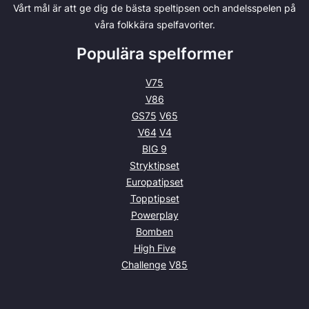
Vårt mål är att ge dig de bästa speltipsen och andelsspelen på
våra folkkära spelfavoriter.
Populära spelformer
V75
V86
GS75
V65
V64
V4
BIG 9
Stryktipset
Europatipset
Topptipset
Powerplay
Bomben
High Five
Challenge
V85