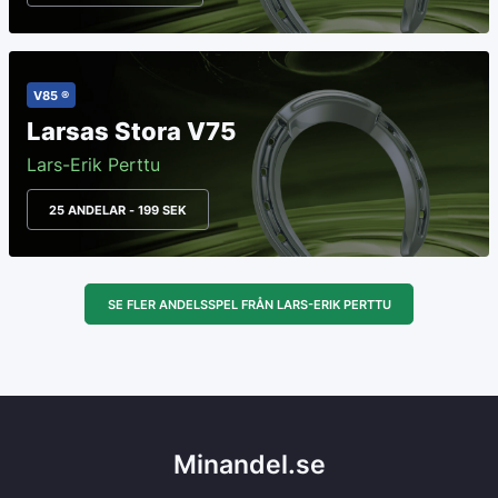
V85 ®
Larsas Stora V75
Lars-Erik Perttu
25 ANDELAR - 199 SEK
SE FLER ANDELSSPEL FRÅN LARS-ERIK PERTTU
Minandel.se