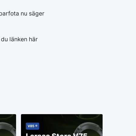
 barfota nu säger
 du länken här
V85 ®