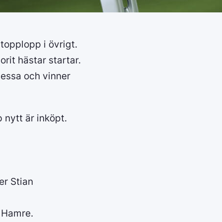
opplopp i övrigt.
it hästar startar.
dessa och vinner
 nytt är inköpt.
er Stian
e Hamre.