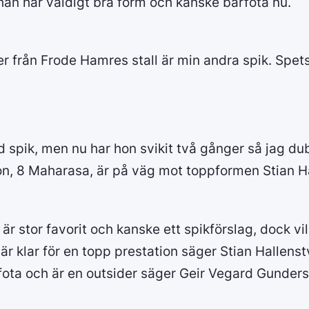
han har väldigt bra form och kanske barfota nu.
er från Frode Hamres stall är min andra spik. Spet
d spik, men nu har hon svikit två gånger så jag du
on, 8 Maharasa, är på väg mot toppformen Stian H
är stor favorit och kanske ett spikförslag, dock vil
 klar för en topp prestation säger Stian Hallenst
fota och är en outsider säger Geir Vegard Gunders