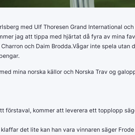
lsberg med Ulf Thoresen Grand International och t
er jag att tippa med hjärtat då fyra av mina favor
 Charron och Daim Brodda.Vågar inte spela utan 
 pengar.
s med mina norska källor och Norska Trav og galopp
tt förstaval, kommer att leverera ett topplopp säg
 klaffar det lite kan han vara vinnaren säger Frod