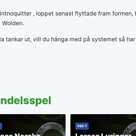
aintnoquitter , loppet senast flyttade fram formen,
 Wolden.
da tankar ut, vill du hänga med på systemet så har
andelsspel
®
V85 ®