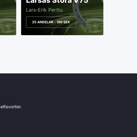
Larsas Stora V75
Lars-Erik Perttu
25 ANDELAR - 199 SEK
lfavoriter.