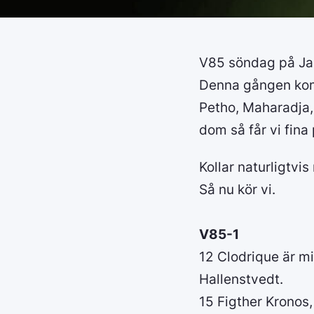
V85 söndag på Jar
Denna gången komm
Petho, Maharadja,
dom så får vi fina
Kollar naturligtvi
Så nu kör vi.
V85-1
12 Clodrique är mi
Hallenstvedt.
15 Figther Kronos,