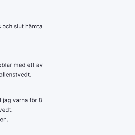
s och slut hämta
bblar med ett av
allenstvedt.
l jag varna för 8
vedt.
en.