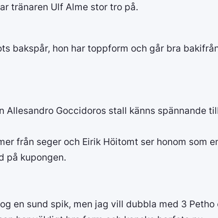
ar tränaren Ulf Alme stor tro på.
rots bakspår, hon har toppform och går bra bakifr
n Allesandro Goccidoros stall känns spännande til
er från seger och Eirik Höitomt ser honom som en
ed på kupongen.
nog en sund spik, men jag vill dubbla med 3 Petho 