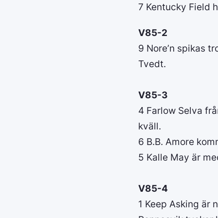
7 Kentucky Field h
V85-2
9 Nore’n spikas t
Tvedt.
V85-3
4 Farlow Selva frå
kväll.
6 B.B. Amore komm
5 Kalle May är m
V85-4
1 Keep Asking är 