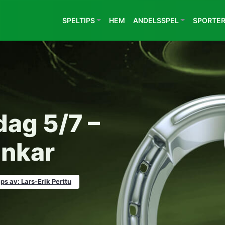
SPELTIPS
HEM
ANDELSSPEL
SPORTE
ag 5/7 –
ankar
ips av: Lars-Erik Perttu