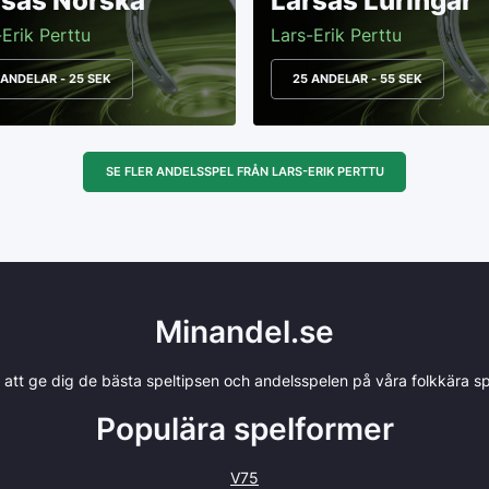
rsas Norska
Larsas Luringar
-Erik Perttu
Lars-Erik Perttu
 ANDELAR - 25 SEK
25 ANDELAR - 55 SEK
SE FLER ANDELSSPEL FRÅN LARS-ERIK PERTTU
Minandel.se
r att ge dig de bästa speltipsen och andelsspelen på våra folkkära spe
Populära spelformer
V75