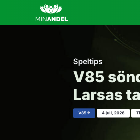
Speltips
V85 sönd
Larsas t
V85 ®
4 juli, 2026
T