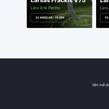
Larsas Fräckis V75
La
Lars-Erik Perttu
Lars
25 ANDELAR - 75 SEK
55
Vårt mål ä