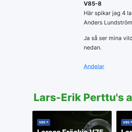
V85-8
Här spikar jag 4 I
Anders Lundström
Ja så ser mina vil
nedan.
Andelar
Lars-Erik Perttu's 
V85 ®
V85 