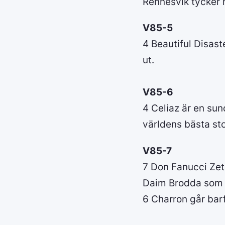
Rennesvik tycker 
V85-5
4 Beautiful Disast
ut.
V85-6
4 Celiaz är en sun
världens bästa st
V85-7
7 Don Fanucci Zet 
Daim Brodda som är
6 Charron går bar