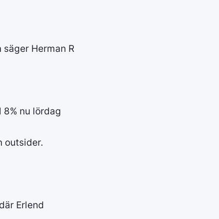
ån säger Herman R
l 8% nu lördag
 outsider.
där Erlend