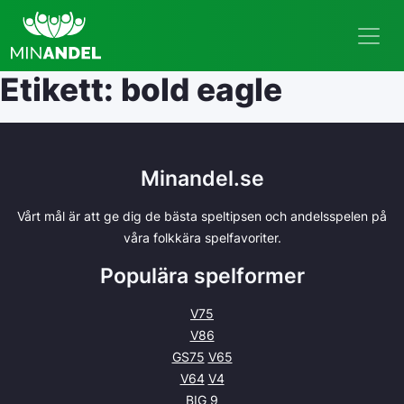
Etikett:
bold eagle
Minandel.se
Vårt mål är att ge dig de bästa speltipsen och andelsspelen på
våra folkkära spelfavoriter.
Populära spelformer
V75
V86
GS75
V65
V64
V4
BIG 9