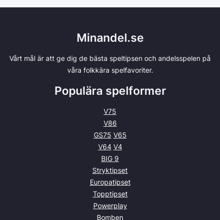
Minandel.se
Vårt mål är att ge dig de bästa speltipsen och andelsspelen på
våra folkkära spelfavoriter.
Populära spelformer
V75
V86
GS75
V65
V64
V4
BIG 9
Stryktipset
Europatipset
Topptipset
Powerplay
Bomben