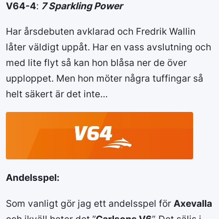
V64-4
:
7 Sparkling Power
Har årsdebuten avklarad och Fredrik Wallin
låter väldigt uppåt. Har en vass avslutning och
med lite flyt så kan hon blåsa ner de över
upploppet. Men hon möter några tuffingar så
helt säkert är det inte…
Andelsspel:
Som vanligt gör jag ett andelsspel för
Axevalla
och ikväll heter det ”
Carlsons V6
”. Det säljs i