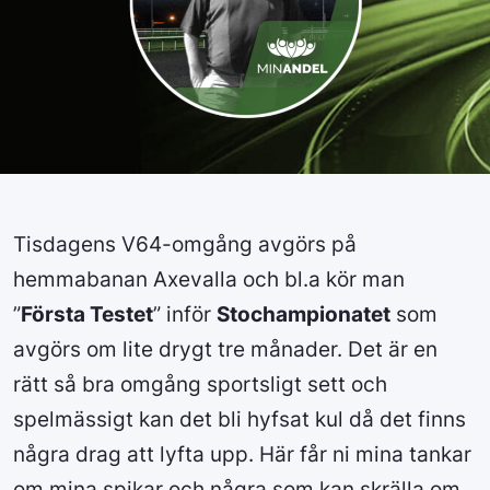
Tisdagens V64-omgång avgörs på
hemmabanan Axevalla och bl.a kör man
”
Första Testet
” inför
Stochampionatet
som
avgörs om lite drygt tre månader. Det är en
rätt så bra omgång sportsligt sett och
spelmässigt kan det bli hyfsat kul då det finns
några drag att lyfta upp. Här får ni mina tankar
om mina spikar och några som kan skrälla om