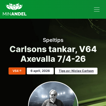
Speltips
Carlsons tankar, V64
Axevalla 7/4-26
V64 ®
6 april, 2026
Tips av: Niclas Carlson