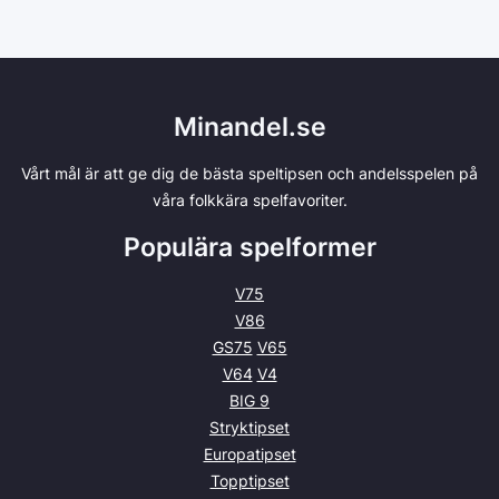
Minandel.se
Vårt mål är att ge dig de bästa speltipsen och andelsspelen på
våra folkkära spelfavoriter.
Populära spelformer
V75
V86
GS75
V65
V64
V4
BIG 9
Stryktipset
Europatipset
Topptipset