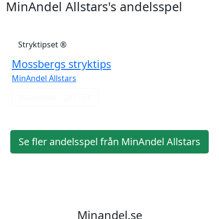
MinAndel Allstars's andelsspel
Stryktipset ®
Mossbergs stryktips
MinAndel Allstars
30 andelar - 287 SEK
Se fler andelsspel från MinAndel Allstars
Minandel.se