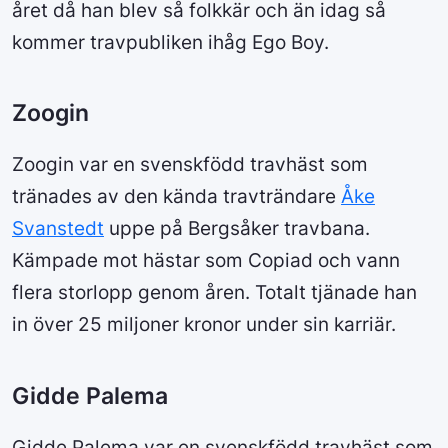
året då han blev så folkkär och än idag så
kommer travpubliken ihåg Ego Boy.
Zoogin
Zoogin var en svenskfödd travhäst som
tränades av den kända travträndare
Åke
Svanstedt
uppe på Bergsåker travbana.
Kämpade mot hästar som Copiad och vann
flera storlopp genom åren. Totalt tjänade han
in över 25 miljoner kronor under sin karriär.
Gidde Palema
Gidde Palema var en svenskfödd travhäst som